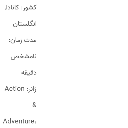
کشور: کانادا,
انگلستان
مدت زمان:
نامشخص
دقیقه
ژانر: Action
&
Adventure،