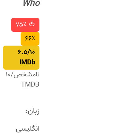
Who
🍅 ۷۵٪
۶۶٪
۶.۵/۱۰
IMDb
نامشخص/۱۰
TMDB
زبان:
انگلیسی