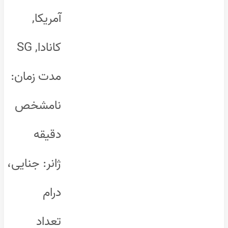
آمریکا,
کانادا, SG
مدت زمان:
نامشخص
دقیقه
ژانر: جنایی،
درام
تعداد