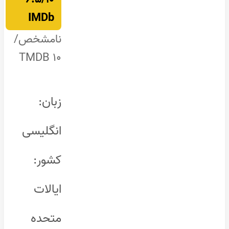
IMDb
نامشخص/
۱۰ TMDB
زبان:
انگلیسی
کشور:
ایالات
متحده