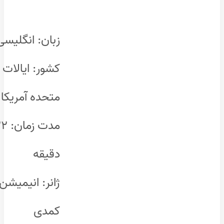
زبان: انگلیسی
کشور: ایالات
متحده آمریکا
مدت زمان: ۲۲
دقیقه
ژانر: انیمیشن،
کمدی