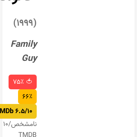
(۱۹۹۹)
Family
Guy
🍅 ۷۵٪
۶۶٪
۶.۵/۱۰ IMDb
نامشخص/۱۰
TMDB