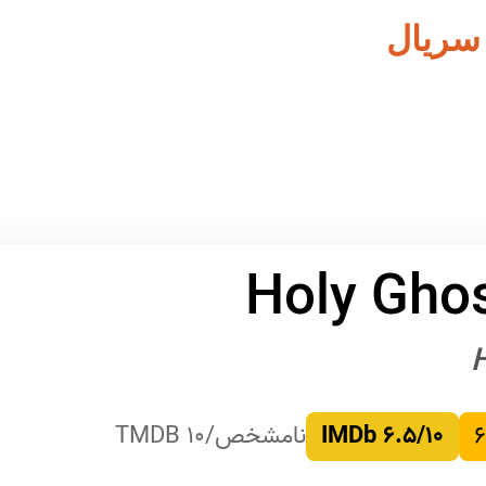
 سریال
Holy Gho
۶
۶.۵/۱۰ IMDb
نامشخص/۱۰ TMDB