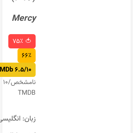
Mercy
🍅 ۷۵٪
۶۶٪
۶.۵/۱۰ IMDb
نامشخص/۱۰
TMDB
زبان: انگلیسی