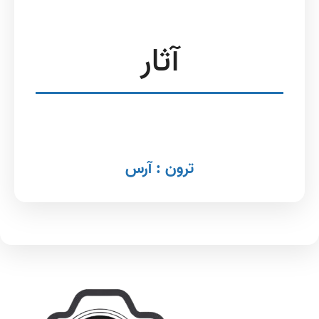
آثار
ترون : آرس