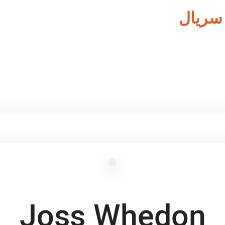
 سریال
Joss Whedon