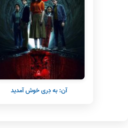
آن: به دِری خوش آمدید