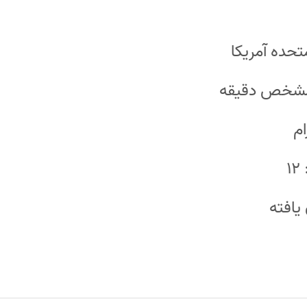
تحده آمریکا
امشخص دقیقه
ام
۱
یافته