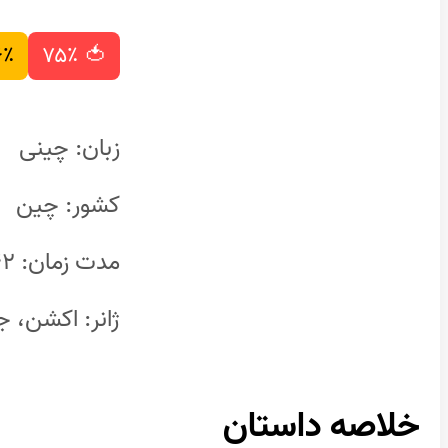
۶٪
🍅 ۷۵٪
زبان: چینی
کشور: چین
مدت زمان: ۱۴۲ دقیقه
ژانر: اکشن، ج
خلاصه داستان