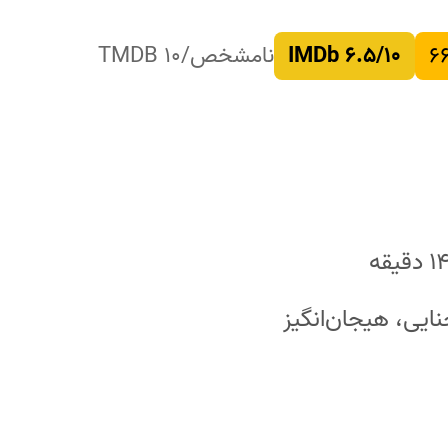
۶
۶.۵/۱۰ IMDb
نامشخص/۱۰ TMDB
نایی، هیجان‌انگیز