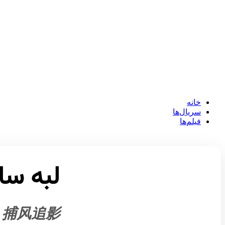
خانه
سریال‌ها
فیلم‌ها
لبه سا
捕风追影